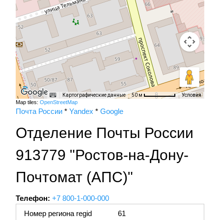
Картографические данные
Условия
50 м
Map tiles:
OpenStreetMap
Почта России
*
Yandex
*
Google
Отделение Почты России
913779 "Ростов-на-Дону-
Почтомат (АПС)"
Телефон:
+7 800-1-000-000
Номер региона regid
61