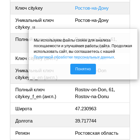
Ключ citykey
Ростов-на-Дону
Уникальный ключ
Ростов-на-Дону
citykey_u
Полный ключ citykey_f
Ростов-на-Дону, 61,
Мы используем файлы cookie для анализа
Ростов-на-Дону
посещаемости и улучшения работы сайта. Продолжая
использовать сайт, вы соглашаетесь с нашей
Политикой обработки персональных данных
.
Ключ citykey (англ.)
Rostov-on-Don
Понятно
Уникальный ключ
Rostov-on-Don
citykey_u_en (англ.)
Полный ключ
Rostov-on-Don, 61,
citykey_f_en (англ.)
Rostov-na-Donu
Широта
47.230963
Долгота
39.717744
Регион
Ростовская область