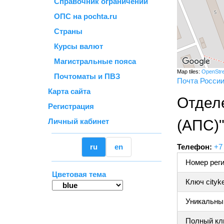
Справочник ограничений
ОПС на pochta.ru
Страны
Курсы валют
Магистральные пояса
Map tiles:
OpenStr
Почтоматы и ПВЗ
Почта Росси
Карта сайта
Отдел
Регистрация
Личный кабинет
(АПС)
ru
en
Телефон:
+7
Номер реги
Цветовая тема
Ключ cityk
Уникальный
Полный клю