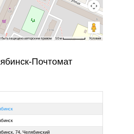
т быть защищено авторским правом
Условия
50 м
лябинск-Почтомат
ябинск
ябинск
бинск, 74, Челябинский