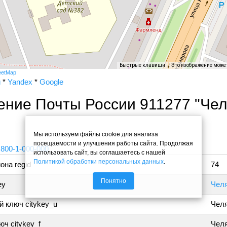
Быстрые клавиши
Это изображение може
eetMap
и
*
Yandex
*
Google
ение Почты России 911277 "Че
"
Мы используем файлы cookie для анализа
посещаемости и улучшения работы сайта. Продолжая
 800-1-000-000
использовать сайт, вы соглашаетесь с нашей
Политикой обработки персональных данных
.
она regid
74
Понятно
ey
Чел
 ключ citykey_u
Чел
ч citykey_f
Челя