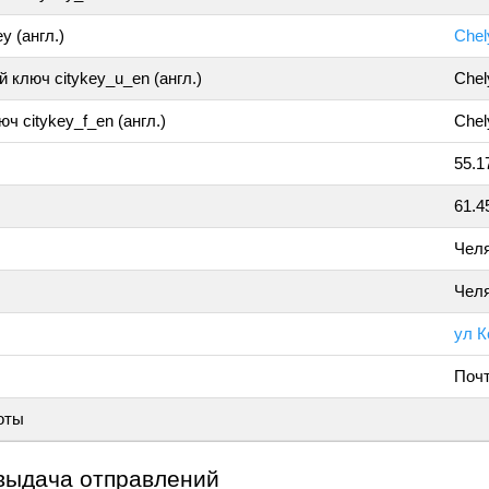
y (англ.)
Chel
 ключ citykey_u_en (англ.)
Chel
ч citykey_f_en (англ.)
Chel
55.1
61.4
Челя
Чел
ул К
Поч
оты
выдача отправлений