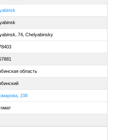
yabinsk
yabinsk
yabinsk, 74, Chelyabinsky
78403
57881
бинская область
ябинский
омарова, 108
томат