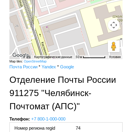
Картографические данные
Условия
50 м
Map tiles:
OpenStreetMap
Почта России
*
Yandex
*
Google
Отделение Почты России
911275 "Челябинск-
Почтомат (АПС)"
Телефон:
+7 800-1-000-000
Номер региона regid
74