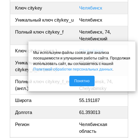
Ключ citykey
Челябинск
Уникальный ключ citykey_u
Челябинск
Полный ключ citykey_f
Челябинск, 74,
Челябинский
Ключ citykey (англ.)
Chelyabinsk
Мы используем файлы cookie для анализа
посещаемости и улучшения работы сайта. Продолжая
Уникальный ключ
Chelyabinsk
использовать сайт, вы соглашаетесь с нашей
citykey_u_en (англ.)
Политикой обработки персональных данных
.
Понятно
Полный ключ citykey_f_en
Chelyabinsk, 74,
(англ.)
Chelyabinsky
Широта
55.191187
Долгота
61.393013
Регион
Челябинская
область