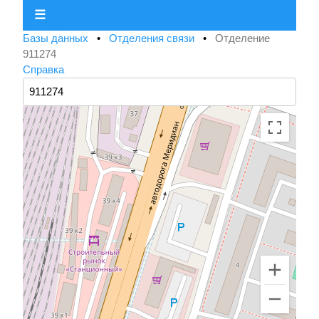
☰
Базы данных
•
Отделения связи
•
Отделение
911274
Справка