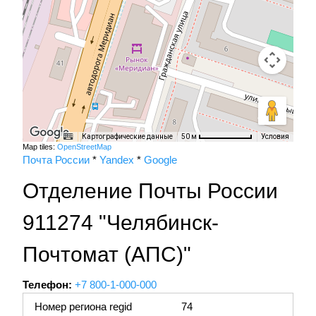
Картографические данные
Условия
50 м
Map tiles:
OpenStreetMap
Почта России
*
Yandex
*
Google
Отделение Почты России
911274 "Челябинск-
Почтомат (АПС)"
Телефон:
+7 800-1-000-000
Номер региона regid
74