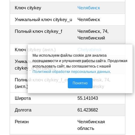
Ключ citykey
Челябинск
Уникальный ключ citykey_u
Челябинск
Полный ключ citykey_f
Челябинск, 74,
Челябинский
Ключ citykey (англ.)
Chelyabinsk
Мы используем файлы cookie для анализа
посещаемости и улучшения работы сайта. Продолжая
Уникальный ключ
Chelyabinsk
использовать сайт, вы соглашаетесь с нашей
citykey_u_en (англ.)
Политикой обработки персональных данных
.
Полный ключ citykey_f_en
Chelyabinsk, 74,
Понятно
(англ.)
Chelyabinsky
Широта
55.141043
Долгота
61.423682
Регион
Челябинская
область