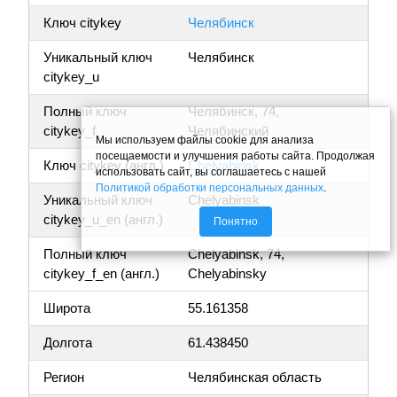
Ключ citykey
Челябинск
Уникальный ключ
Челябинск
citykey_u
Полный ключ
Челябинск, 74,
citykey_f
Челябинский
Мы используем файлы cookie для анализа
посещаемости и улучшения работы сайта. Продолжая
Ключ citykey (англ.)
Chelyabinsk
использовать сайт, вы соглашаетесь с нашей
Политикой обработки персональных данных
.
Уникальный ключ
Chelyabinsk
citykey_u_en (англ.)
Понятно
Полный ключ
Chelyabinsk, 74,
citykey_f_en (англ.)
Chelyabinsky
Широта
55.161358
Долгота
61.438450
Регион
Челябинская область