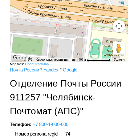
Картографические данные
Условия
50 м
Map tiles:
OpenStreetMap
Почта России
*
Yandex
*
Google
Отделение Почты России
911257 "Челябинск-
Почтомат (АПС)"
Телефон:
+7 800-1-000-000
Номер региона regid
74