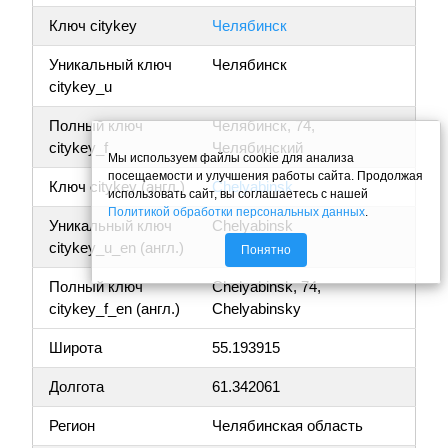
Ключ citykey
Челябинск
Уникальный ключ
Челябинск
citykey_u
Полный ключ
Челябинск, 74,
citykey_f
Челябинский
Мы используем файлы cookie для анализа
посещаемости и улучшения работы сайта. Продолжая
Ключ citykey (англ.)
Chelyabinsk
использовать сайт, вы соглашаетесь с нашей
Политикой обработки персональных данных
.
Уникальный ключ
Chelyabinsk
citykey_u_en (англ.)
Понятно
Полный ключ
Chelyabinsk, 74,
citykey_f_en (англ.)
Chelyabinsky
Широта
55.193915
Долгота
61.342061
Регион
Челябинская область