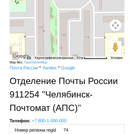
Картографические данные
Условия
50 м
Map tiles:
OpenStreetMap
Почта России
*
Yandex
*
Google
Отделение Почты России
911254 "Челябинск-
Почтомат (АПС)"
Телефон:
+7 800-1-000-000
Номер региона regid
74