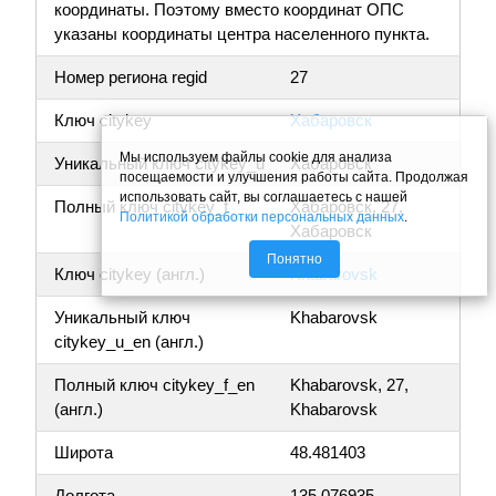
координаты. Поэтому вместо координат ОПС
указаны координаты центра населенного пункта.
Номер региона regid
27
Ключ citykey
Хабаровск
Мы используем файлы cookie для анализа
Уникальный ключ citykey_u
Хабаровск
посещаемости и улучшения работы сайта. Продолжая
использовать сайт, вы соглашаетесь с нашей
Полный ключ citykey_f
Хабаровск, 27,
Политикой обработки персональных данных
.
Хабаровск
Понятно
Ключ citykey (англ.)
Khabarovsk
Уникальный ключ
Khabarovsk
citykey_u_en (англ.)
Полный ключ citykey_f_en
Khabarovsk, 27,
(англ.)
Khabarovsk
Широта
48.481403
Долгота
135.076935