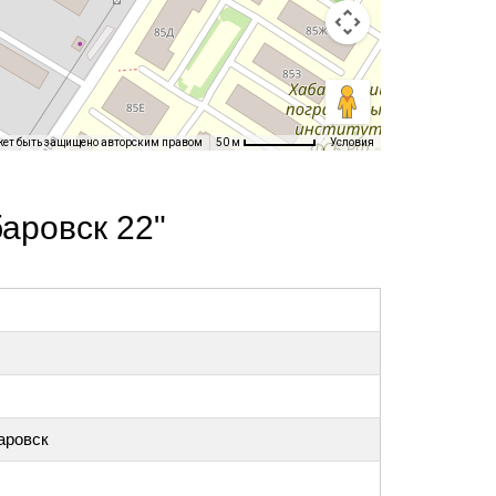
жет быть защищено авторским правом
Условия
50 м
аровск 22"
аровск