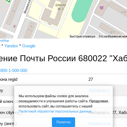
Быстрые клавиши
Это изображение мо
eetMap
и
*
Yandex
*
Google
ение Почты России 680022 "Хаб
 800-1-000-000
она regid
27
ey
Хабаровск
Мы используем файлы cookie для анализа
 ключ citykey_u
Хабаровск
посещаемости и улучшения работы сайта. Продолжая
использовать сайт, вы соглашаетесь с нашей
Политикой обработки персональных данных
.
ч citykey_f
Хабаровск, 27, Хаб
Понятно
y (англ.)
Khabarovsk