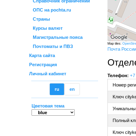
Справочник ограничений
ОПС на pochta.ru
Страны
Курсы валют
Магистральные пояса
Map tiles:
OpenStr
Почтоматы и ПВЗ
Почта Росси
Карта сайта
Отдел
Регистрация
Личный кабинет
Телефон:
+7
Номер реги
ru
en
Ключ cityk
Цветовая тема
Уникальный
Полный клю
Ключ cityke