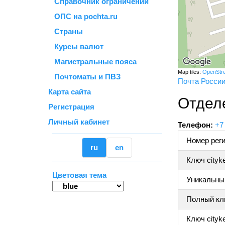
Справочник ограничений
ОПС на pochta.ru
Страны
Курсы валют
Магистральные пояса
Map tiles:
OpenStr
Почтоматы и ПВЗ
Почта Росси
Карта сайта
Отделе
Регистрация
Личный кабинет
Телефон:
+7
Номер реги
ru
en
Ключ cityk
Цветовая тема
Уникальный
Полный клю
Ключ cityke