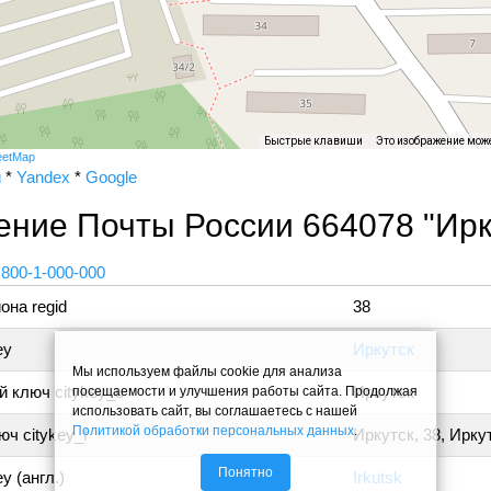
Быстрые клавиши
Это изображение мож
eetMap
и
*
Yandex
*
Google
ние Почты России 664078 "Ирк
 800-1-000-000
она regid
38
ey
Иркутск
Мы используем файлы cookie для анализа
 ключ citykey_u
Иркутск
посещаемости и улучшения работы сайта. Продолжая
использовать сайт, вы соглашаетесь с нашей
Политикой обработки персональных данных
.
ч citykey_f
Иркутск, 38, Ирку
Понятно
y (англ.)
Irkutsk