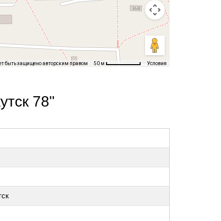
ет быть защищено авторским правом
Условия
50 м
утск 78"
тск