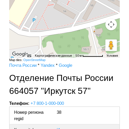
Картографические данные
Условия
50 м
Map tiles:
OpenStreetMap
Почта России
*
Yandex
*
Google
Отделение Почты России
664057 "Иркутск 57"
Телефон:
+7 800-1-000-000
Номер региона
38
regid