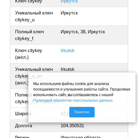
Ключ citykey
Иркутск
Уникальный ключ
Иркутск
citykey_u
Полный ключ
Иркутск, 38, Иркутск
citykey_f
Ключ citykey
Irkutsk
(англ.)
Уникальный ключ
Irkutsk
citykey_u_en
(англ.)
Мы используем файлы cookie для анализа
посещаемости и улучшения работы сайта. Продолжая
Полный ключ
Irkutsk, 38, Irkutsk
использовать сайт, вы соглашаетесь с нашей
Политикой обработки персональных данных
.
citykey_f_en (англ.)
Понятно
Широта
52.246297
Долгота
104.350531
Регион
Иркутская область