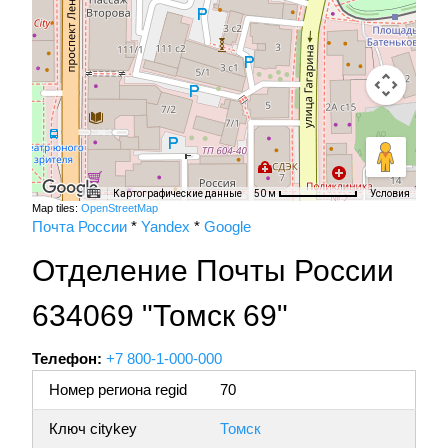
Картографические данные
Условия
50 м
Map tiles:
OpenStreetMap
Почта России
*
Yandex
*
Google
Отделение Почты России
634069 "Томск 69"
Телефон:
+7 800-1-000-000
Номер региона regid
70
Ключ citykey
Томск