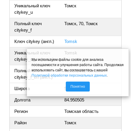
Уникальный ключ
Томск
citykey_u
Полный ключ
Томск, 70, Томск
citykey_f
Ключ citykey (англ.)
Tomsk
Уникальный ключ
Tomsk
citykey_u_en (англ.)
Мы используем файлы cookie для анализа
посещаемости и улучшения работы сайта. Продолжая
использовать сайт, вы соглашаетесь с нашей
Полный ключ
Tomsk, 70, Tomsk
Политикой обработки персональных данных
.
citykey_f_en (англ.)
Понятно
Широта
56.484392
Долгота
84.950505
Регион
Томская область
Район
Томск