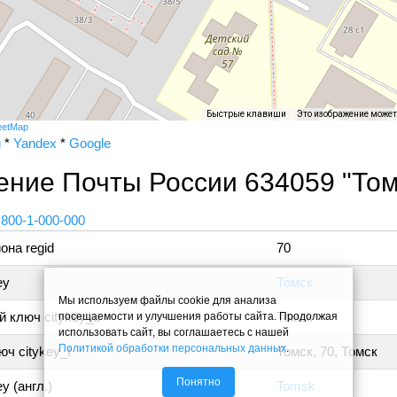
Быстрые клавиши
Это изображение може
eetMap
и
*
Yandex
*
Google
ние Почты России 634059 "Том
 800-1-000-000
она regid
70
ey
Томск
Мы используем файлы cookie для анализа
 ключ citykey_u
Томск
посещаемости и улучшения работы сайта. Продолжая
использовать сайт, вы соглашаетесь с нашей
Политикой обработки персональных данных
.
ч citykey_f
Томск, 70, Томск
Понятно
y (англ.)
Tomsk