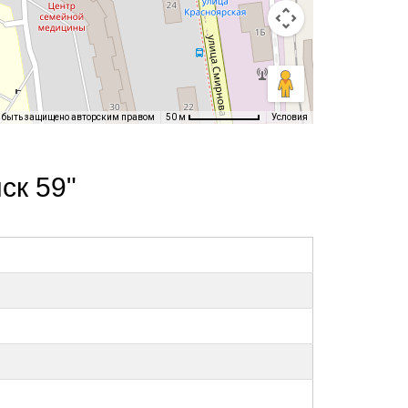
т быть защищено авторским правом
Условия
50 м
ск 59"