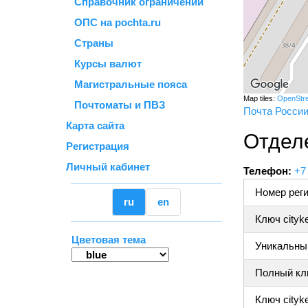
Справочник ограничений
ОПС на pochta.ru
Страны
Курсы валют
Магистральные пояса
Map tiles:
OpenStr
Почтоматы и ПВЗ
Почта Росси
Карта сайта
Отделе
Регистрация
Личный кабинет
Телефон:
+7
Номер реги
ru
en
Ключ cityk
Цветовая тема
Уникальный
Полный клю
Ключ cityke