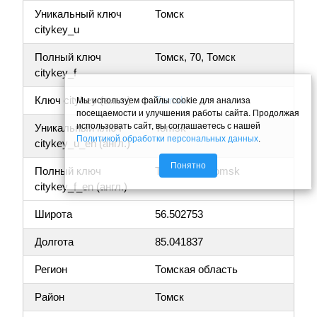
Уникальный ключ
Томск
citykey_u
Полный ключ
Томск, 70, Томск
citykey_f
Ключ citykey (англ.)
Tomsk
Мы используем файлы cookie для анализа
посещаемости и улучшения работы сайта. Продолжая
использовать сайт, вы соглашаетесь с нашей
Уникальный ключ
Tomsk
Политикой обработки персональных данных
.
citykey_u_en (англ.)
Понятно
Полный ключ
Tomsk, 70, Tomsk
citykey_f_en (англ.)
Широта
56.502753
Долгота
85.041837
Регион
Томская область
Район
Томск