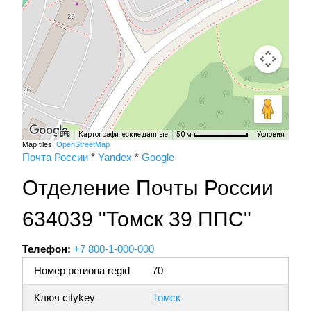
Картографические данные
Условия
50 м
Map tiles:
OpenStreetMap
Почта России
*
Yandex
*
Google
Отделение Почты России
634039 "Томск 39 ППС"
Телефон:
+7 800-1-000-000
Номер региона regid
70
Ключ citykey
Томск