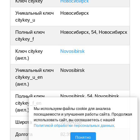
Ключ citykey
Новосибирск
Уникальный ключ
Новосибирск
citykey_u
Полный ключ
Новосибирск, 54, Новосибирск
citykey_f
Ключ citykey
Novosibirsk
(англ.)
Уникальный ключ
Novosibirsk
citykey_u_en
(англ.)
Полный ключ
Novosibirsk, 54, Novosibirsk
citykey_f_en
Мы используем файлы cookie для анализа
(англ.)
посещаемости и улучшения работы сайта. Продолжая
использовать сайт, вы соглашаетесь с нашей
Широта
55.064318
Политикой обработки персональных данных
.
Долгота
82.992196
Понятно