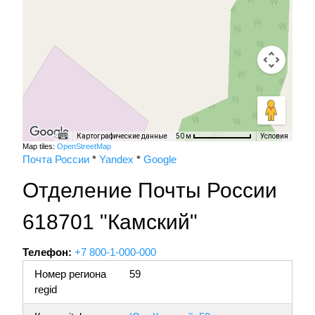
Картографические данные
Условия
50 м
Map tiles:
OpenStreetMap
Почта России
*
Yandex
*
Google
Отделение Почты России
618701 "Камский"
Телефон:
+7 800-1-000-000
Номер региона
59
regid