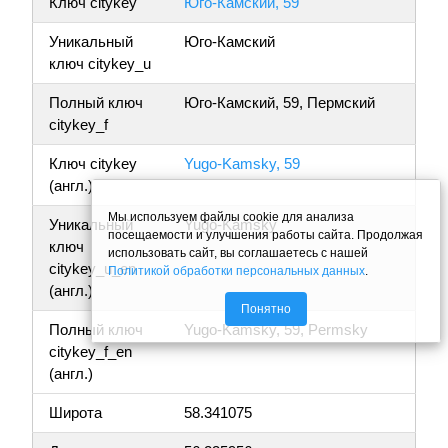
Ключ citykey
Юго-Камский, 59
Уникальный
Юго-Камский
ключ citykey_u
Полный ключ
Юго-Камский, 59, Пермский
citykey_f
Ключ citykey
Yugo-Kamsky, 59
(англ.)
Мы используем файлы cookie для анализа
Уникальный
Yugo-Kamsky
посещаемости и улучшения работы сайта. Продолжая
ключ
использовать сайт, вы соглашаетесь с нашей
citykey_u_en
Политикой обработки персональных данных
.
(англ.)
Понятно
Полный ключ
Yugo-Kamsky, 59, Permsky
citykey_f_en
(англ.)
Широта
58.341075