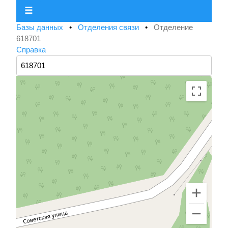
☰
Базы данных
•
Отделения связи
•
Отделение
618701
Справка