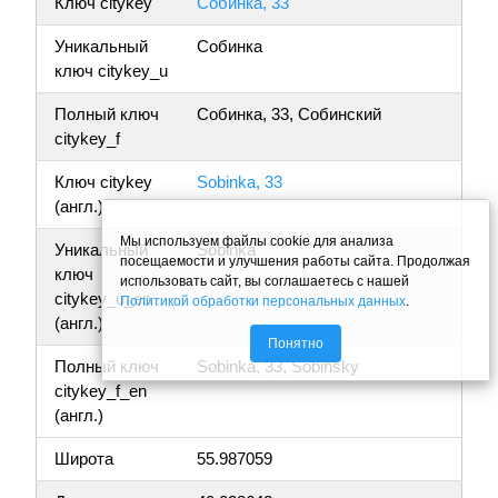
Ключ citykey
Собинка, 33
Уникальный
Собинка
ключ citykey_u
Полный ключ
Собинка, 33, Собинский
citykey_f
Ключ citykey
Sobinka, 33
(англ.)
Мы используем файлы cookie для анализа
Уникальный
Sobinka
посещаемости и улучшения работы сайта. Продолжая
ключ
использовать сайт, вы соглашаетесь с нашей
citykey_u_en
Политикой обработки персональных данных
.
(англ.)
Понятно
Полный ключ
Sobinka, 33, Sobinsky
citykey_f_en
(англ.)
Широта
55.987059