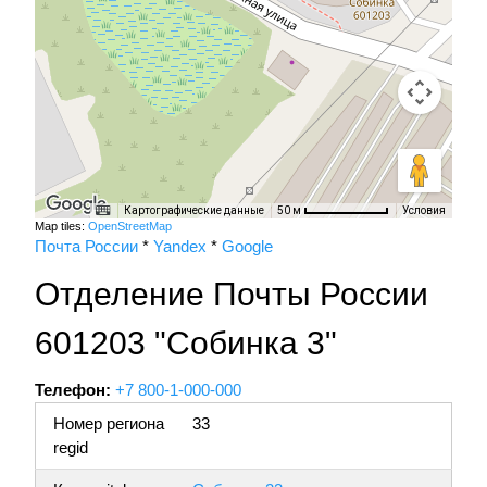
Картографические данные
Условия
50 м
Map tiles:
OpenStreetMap
Почта России
*
Yandex
*
Google
Отделение Почты России
601203 "Собинка 3"
Телефон:
+7 800-1-000-000
Номер региона
33
regid