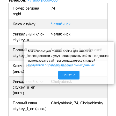
Телефон:
+7 800-1-000-000
Номер региона
74
regid
Ключ citykey
Челябинск
Уникальный ключ
Челябинск
citykey_u
Полный ключ
Челябинск, 74, Челябинский
Мы используем файлы cookie для анализа
citykey_f
посещаемости и улучшения работы сайта. Продолжая
использовать сайт, вы соглашаетесь с нашей
Политикой обработки персональных данных
.
Ключ citykey
Chelyabinsk
(англ.)
Понятно
Уникальный ключ
Chelyabinsk
citykey_u_en
(англ.)
Полный ключ
Chelyabinsk, 74, Chelyabinsky
citykey_f_en (англ.)