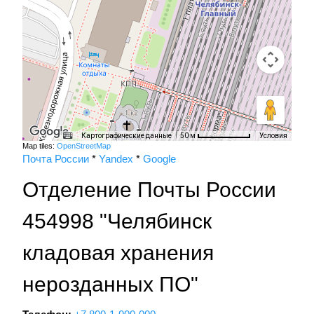
Картографические данные
Условия
50 м
Map tiles:
OpenStreetMap
Почта России
*
Yandex
*
Google
Отделение Почты России
454998 "Челябинск
кладовая хранения
нерозданных ПО"