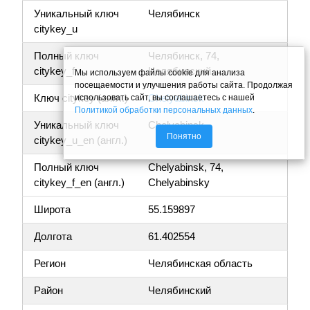
Уникальный ключ
Челябинск
citykey_u
Полный ключ
Челябинск, 74,
citykey_f
Челябинский
Мы используем файлы cookie для анализа
посещаемости и улучшения работы сайта. Продолжая
Ключ citykey (англ.)
Chelyabinsk
использовать сайт, вы соглашаетесь с нашей
Политикой обработки персональных данных
.
Уникальный ключ
Chelyabinsk
Понятно
citykey_u_en (англ.)
Полный ключ
Chelyabinsk, 74,
citykey_f_en (англ.)
Chelyabinsky
Широта
55.159897
Долгота
61.402554
Регион
Челябинская область
Район
Челябинский