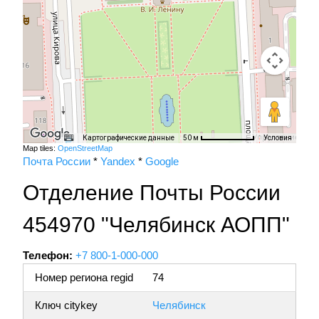
Картографические данные
Условия
50 м
Map tiles:
OpenStreetMap
Почта России
*
Yandex
*
Google
Отделение Почты России
454970 "Челябинск АОПП"
Телефон:
+7 800-1-000-000
Номер региона regid
74
Ключ citykey
Челябинск