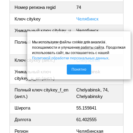
Номер региона regid
74
Ключ citykey
Челябинск
Уникальный ключ citykey_u
Челябинск
Полный ключ citykey_f
Челябинск, 74,
Мы используем файлы cookie для анализа
посещаемости и улучшения работы сайта. Продолжая
Челябинский
использовать сайт, вы соглашаетесь с нашей
Политикой обработки персональных данных
.
Ключ citykey (англ.)
Chelyabinsk
Понятно
Уникальный ключ
Chelyabinsk
citykey_u_en (англ.)
Полный ключ citykey_f_en
Chelyabinsk, 74,
(англ.)
Chelyabinsky
Широта
55.159841
Долгота
61.402555
Регион
Челябинская