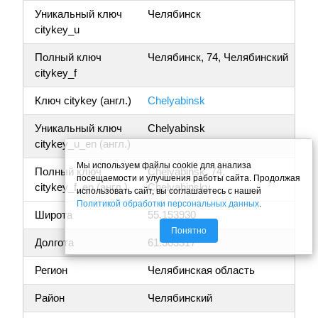
Уникальный ключ
Челябинск
citykey_u
Полный ключ
Челябинск, 74, Челябинский
citykey_f
Ключ citykey (англ.)
Chelyabinsk
Уникальный ключ
Chelyabinsk
citykey_u_en (англ.)
Мы используем файлы cookie для анализа
Полный ключ
Chelyabinsk, 74,
посещаемости и улучшения работы сайта. Продолжая
citykey_f_en (англ.)
Chelyabinsky
использовать сайт, вы соглашаетесь с нашей
Политикой обработки персональных данных
.
Широта
55.153930
Понятно
Долгота
61.303317
Регион
Челябинская область
Район
Челябинский