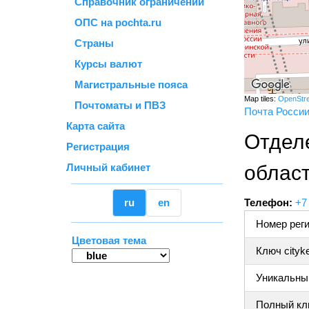
Справочник ограничений
ОПС на pochta.ru
Страны
Курсы валют
Магистральные пояса
Map tiles:
OpenStr
Почтоматы и ПВЗ
Почта Росси
Карта сайта
Отдел
Регистрация
Личный кабинет
област
ru
en
Телефон:
+7
Номер реги
Цветовая тема
Ключ cityk
Уникальный
Полный клю