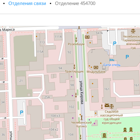
х
•
Отделения связи
•
Отделение 454700