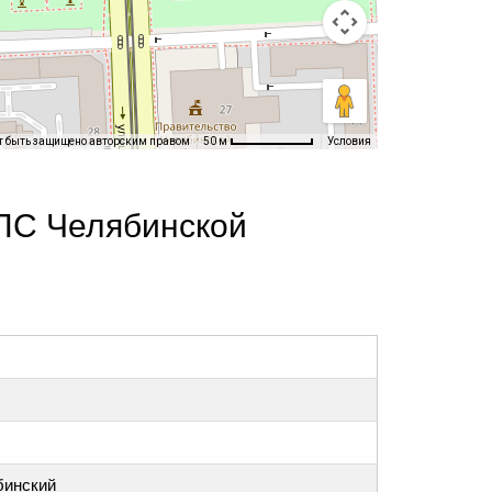
т быть защищено авторским правом
Условия
50 м
ПС Челябинской
бинский