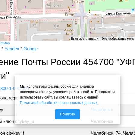
Быстрые клавиши
Это изображение може
eetMap
и
*
Yandex
*
Google
ение Почты России 454700 "УФ
и"
Мы используем файлы cookie для анализа
 800-1-000-000
посещаемости и улучшения работы сайта. Продолжая
использовать сайт, вы соглашаетесь с нашей
она regid
74
Политикой обработки персональных данных
.
ey
Челябинск
Понятно
 ключ citykey_u
Челябинск
ч citykey_f
Челябинск, 74, Челя