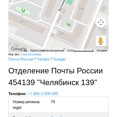
Картографические данные
Условия
50 м
Map tiles:
OpenStreetMap
Почта России
*
Yandex
*
Google
Отделение Почты России
454139 "Челябинск 139"
Телефон:
+7 800-1-000-000
Номер региона
74
regid