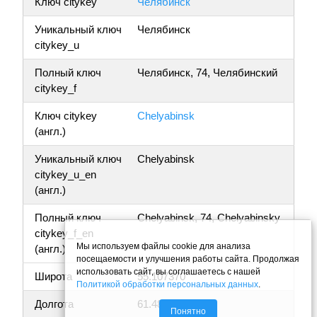
Ключ citykey
Челябинск
Уникальный ключ
Челябинск
citykey_u
Полный ключ
Челябинск, 74, Челябинский
citykey_f
Ключ citykey
Chelyabinsk
(англ.)
Уникальный ключ
Chelyabinsk
citykey_u_en
(англ.)
Полный ключ
Chelyabinsk, 74, Chelyabinsky
citykey_f_en
Мы используем файлы cookie для анализа
(англ.)
посещаемости и улучшения работы сайта. Продолжая
использовать сайт, вы соглашаетесь с нашей
Широта
55.107370
Политикой обработки персональных данных
.
Долгота
61.480051
Понятно