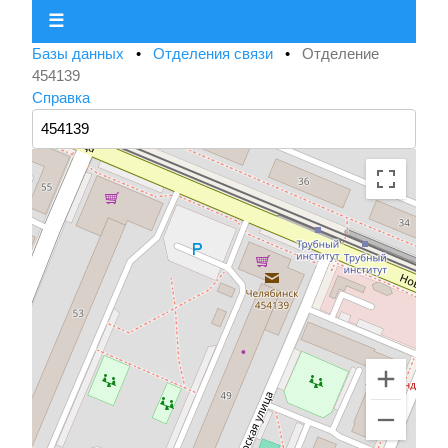
☰
Базы данных
•
Отделения связи
•
Отделение
454139
Справка