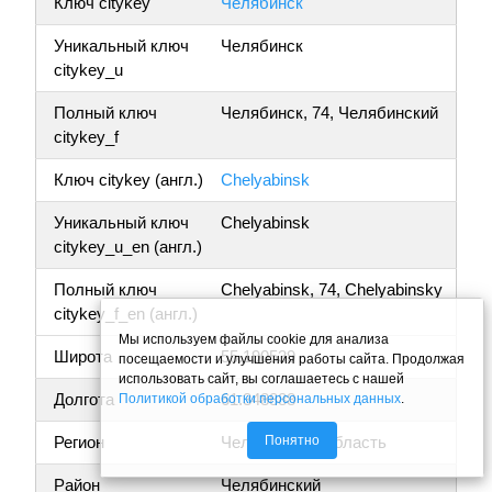
Ключ citykey
Челябинск
Уникальный ключ
Челябинск
citykey_u
Полный ключ
Челябинск, 74, Челябинский
citykey_f
Ключ citykey (англ.)
Chelyabinsk
Уникальный ключ
Chelyabinsk
citykey_u_en (англ.)
Полный ключ
Chelyabinsk, 74, Chelyabinsky
citykey_f_en (англ.)
Мы используем файлы cookie для анализа
Широта
55.190539
посещаемости и улучшения работы сайта. Продолжая
использовать сайт, вы соглашаетесь с нашей
Долгота
61.348888
Политикой обработки персональных данных
.
Понятно
Регион
Челябинская область
Район
Челябинский