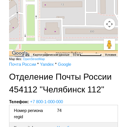
Картографические данные
Условия
50 м
Map tiles:
OpenStreetMap
Почта России
*
Yandex
*
Google
Отделение Почты России
454112 "Челябинск 112"
Телефон:
+7 800-1-000-000
Номер региона
74
regid