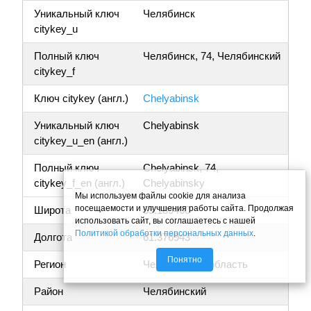
Уникальный ключ
Челябинск
citykey_u
Полный ключ
Челябинск, 74, Челябинский
citykey_f
Ключ citykey (англ.)
Chelyabinsk
Уникальный ключ
Chelyabinsk
citykey_u_en (англ.)
Полный ключ
Chelyabinsk, 74,
citykey_f_en (англ.)
Chelyabinsky
Мы используем файлы cookie для анализа
посещаемости и улучшения работы сайта. Продолжая
Широта
55.189460
использовать сайт, вы соглашаетесь с нашей
Политикой обработки персональных данных
.
Долгота
61.376943
Понятно
Регион
Челябинская область
Район
Челябинский