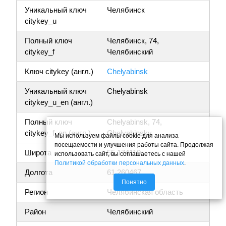
Уникальный ключ
Челябинск
citykey_u
Полный ключ
Челябинск, 74,
citykey_f
Челябинский
Ключ citykey (англ.)
Chelyabinsk
Уникальный ключ
Chelyabinsk
citykey_u_en (англ.)
Полный ключ
Chelyabinsk, 74,
citykey_f_en (англ.)
Chelyabinsky
Мы используем файлы cookie для анализа
посещаемости и улучшения работы сайта. Продолжая
Широта
55.174110
использовать сайт, вы соглашаетесь с нашей
Политикой обработки персональных данных
.
Долгота
61.260467
Понятно
Регион
Челябинская область
Район
Челябинский