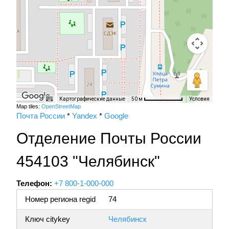
Картографические данные
Условия
50 м
Map tiles:
OpenStreetMap
Почта России
*
Yandex
*
Google
Отделение Почты России
454103 "Челябинск"
Телефон:
+7 800-1-000-000
Номер региона regid
74
Ключ citykey
Челябинск