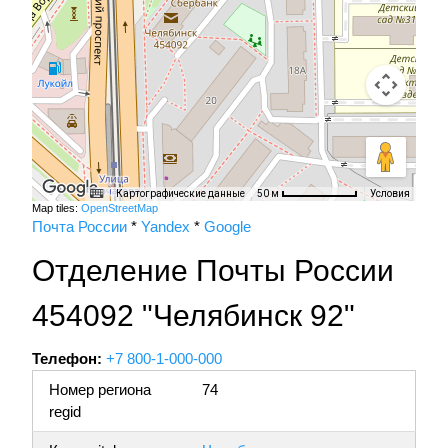
Картографические данные
Условия
50 м
Map tiles:
OpenStreetMap
Почта России
*
Yandex
*
Google
Отделение Почты России
454092 "Челябинск 92"
Телефон:
+7 800-1-000-000
Номер региона
74
regid