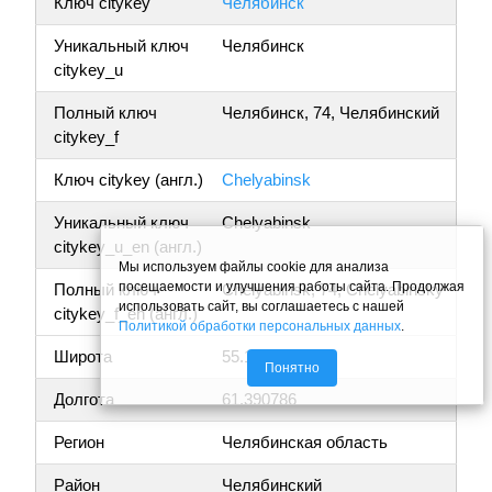
Ключ citykey
Челябинск
Уникальный ключ
Челябинск
citykey_u
Полный ключ
Челябинск, 74, Челябинский
citykey_f
Ключ citykey (англ.)
Chelyabinsk
Уникальный ключ
Chelyabinsk
citykey_u_en (англ.)
Мы используем файлы cookie для анализа
посещаемости и улучшения работы сайта. Продолжая
Полный ключ
Chelyabinsk, 74, Chelyabinsky
использовать сайт, вы соглашаетесь с нашей
citykey_f_en (англ.)
Политикой обработки персональных данных
.
Широта
55.151528
Понятно
Долгота
61.390786
Регион
Челябинская область
Район
Челябинский