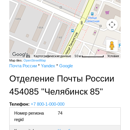
Картографические данные
Условия
50 м
Map tiles:
OpenStreetMap
Почта России
*
Yandex
*
Google
Отделение Почты России
454085 "Челябинск 85"
Телефон:
+7 800-1-000-000
Номер региона
74
regid