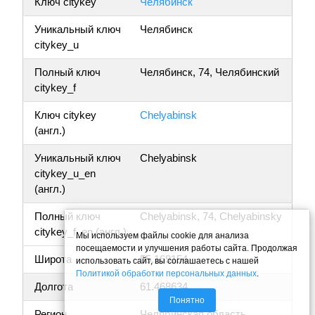
Ключ citykey
Челябинск
Уникальный ключ
Челябинск
citykey_u
Полный ключ
Челябинск, 74, Челябинский
citykey_f
Ключ citykey
Chelyabinsk
(англ.)
Уникальный ключ
Chelyabinsk
citykey_u_en
(англ.)
Полный ключ
Chelyabinsk, 74, Chelyabinsky
citykey_f_en (англ.)
Мы используем файлы cookie для анализа
посещаемости и улучшения работы сайта. Продолжая
Широта
55.169154
использовать сайт, вы соглашаетесь с нашей
Политикой обработки персональных данных
.
Долгота
61.468634
Понятно
Регион
Челябинская область