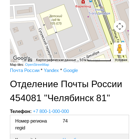
Картографические данные
Условия
50 м
Map tiles:
OpenStreetMap
Почта России
*
Yandex
*
Google
Отделение Почты России
454081 "Челябинск 81"
Телефон:
+7 800-1-000-000
Номер региона
74
regid