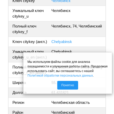
Ключ citykey
Челябинск
Уникальный ключ
Челябинск
citykey_u
Полный ключ
Челябинск, 74, Челябинский
citykey_f
Ключ citykey (англ.)
Chelyabinsk
Уникальный ключ
Chelyabinsk
citykey_u_en (англ.)
Мы используем файлы cookie для анализа
посещаемости и улучшения работы сайта. Продолжая
Полный ключ
Chelyabinsk, 74, Chelyabinsky
использовать сайт, вы соглашаетесь с нашей
citykey_f_en (англ.)
Политикой обработки персональных данных
.
Широта
55.185374
Понятно
Долгота
61.431821
Регион
Челябинская область
Район
Челябинский