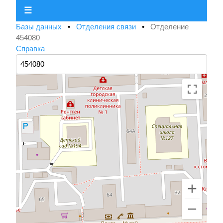
☰
Базы данных
•
Отделения связи
•
Отделение
454080
Справка