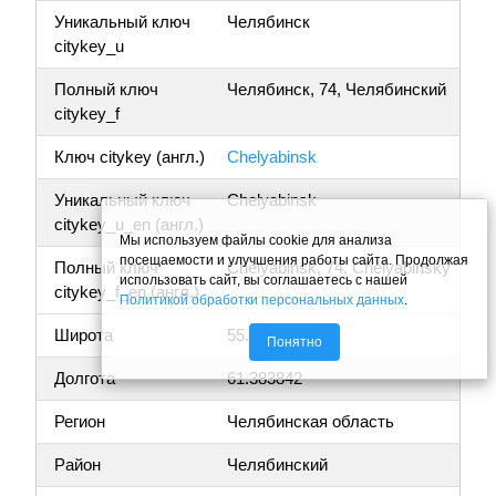
Уникальный ключ
Челябинск
citykey_u
Полный ключ
Челябинск, 74, Челябинский
citykey_f
Ключ citykey (англ.)
Chelyabinsk
Уникальный ключ
Chelyabinsk
citykey_u_en (англ.)
Мы используем файлы cookie для анализа
посещаемости и улучшения работы сайта. Продолжая
Полный ключ
Chelyabinsk, 74, Chelyabinsky
использовать сайт, вы соглашаетесь с нашей
citykey_f_en (англ.)
Политикой обработки персональных данных
.
Широта
55.160689
Понятно
Долгота
61.383842
Регион
Челябинская область
Район
Челябинский