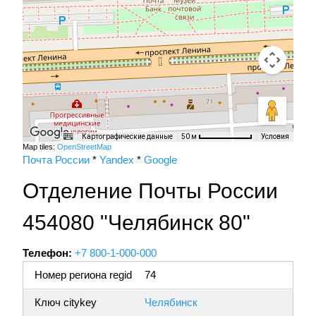
Картографические данные
Условия
50 м
Map tiles:
OpenStreetMap
Почта России
*
Yandex
*
Google
Отделение Почты России
454080 "Челябинск 80"
Телефон:
+7 800-1-000-000
Номер региона regid
74
Ключ citykey
Челябинск