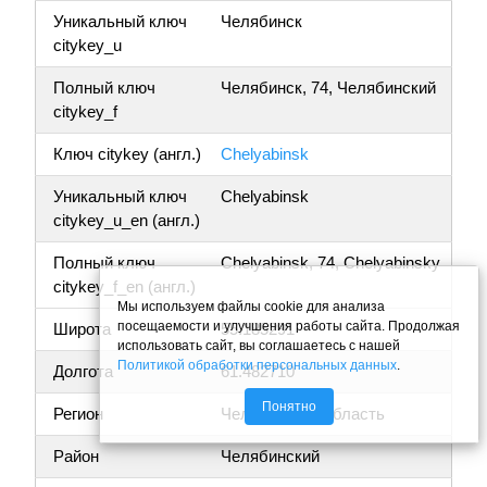
Уникальный ключ
Челябинск
citykey_u
Полный ключ
Челябинск, 74, Челябинский
citykey_f
Ключ citykey (англ.)
Chelyabinsk
Уникальный ключ
Chelyabinsk
citykey_u_en (англ.)
Полный ключ
Chelyabinsk, 74, Chelyabinsky
citykey_f_en (англ.)
Мы используем файлы cookie для анализа
посещаемости и улучшения работы сайта. Продолжая
Широта
55.185291
использовать сайт, вы соглашаетесь с нашей
Политикой обработки персональных данных
.
Долгота
61.482710
Понятно
Регион
Челябинская область
Район
Челябинский