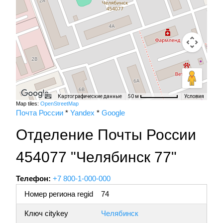
Картографические данные
Условия
50 м
Map tiles:
OpenStreetMap
Почта России
*
Yandex
*
Google
Отделение Почты России
454077 "Челябинск 77"
Телефон:
+7 800-1-000-000
Номер региона regid
74
Ключ citykey
Челябинск