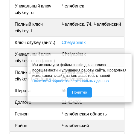
Уникальный ключ
Челябинск
citykey_u
Полный ключ
Челябинск, 74, Челябинский
citykey_f
Ключ citykey (англ.)
Chelyabinsk
Уникальный ключ
Chelyabinsk
citykey_u_en (англ.)
Мы используем файлы cookie для анализа
посещаемости и улучшения работы сайта. Продолжая
Полный ключ
Chelyabinsk, 74,
использовать сайт, вы соглашаетесь с нашей
citykey_f_en (англ.)
Chelyabinsky
Политикой обработки персональных данных
.
Широта
55.117664
Понятно
Долгота
61.434201
Регион
Челябинская область
Район
Челябинский