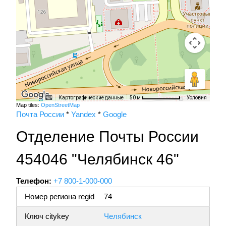
Картографические данные
Условия
50 м
Map tiles:
OpenStreetMap
Почта России
*
Yandex
*
Google
Отделение Почты России
454046 "Челябинск 46"
Телефон:
+7 800-1-000-000
Номер региона regid
74
Ключ citykey
Челябинск