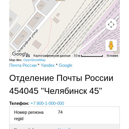
Картографические данные
Условия
50 м
Map tiles:
OpenStreetMap
Почта России
*
Yandex
*
Google
Отделение Почты России
454045 "Челябинск 45"
Телефон:
+7 800-1-000-000
Номер региона
74
regid