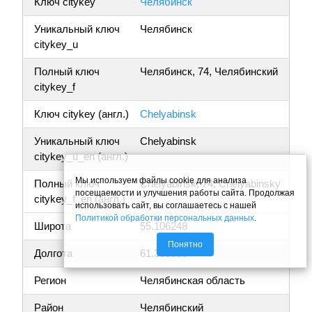
Ключ citykey
Челябинск
Уникальный ключ
Челябинск
citykey_u
Полный ключ
Челябинск, 74, Челябинский
citykey_f
Ключ citykey (англ.)
Chelyabinsk
Уникальный ключ
Chelyabinsk
citykey_u_en (англ.)
Мы используем файлы cookie для анализа
Полный ключ
Chelyabinsk, 74, Chelyabinsky
посещаемости и улучшения работы сайта. Продолжая
citykey_f_en (англ.)
использовать сайт, вы соглашаетесь с нашей
Политикой обработки персональных данных
.
Широта
55.106248
Понятно
Долгота
61.368930
Регион
Челябинская область
Район
Челябинский