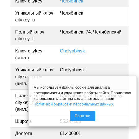
Ключ citykey
Челябинск
Уникальный ключ
Челябинск
citykey_u
Полный ключ
Челябинск, 74, Челябинский
citykey_f
Ключ citykey
Chelyabinsk
(англ.)
Уникальный ключ
Chelyabinsk
citykey_u_en
(англ.)
Мы используем файлы cookie для анализа
посещаемости и улучшения работы сайта. Продолжая
Полный ключ
Chelyabinsk, 74, Chelyabinsky
использовать сайт, вы соглашаетесь с нашей
citykey_f_en
Политикой обработки персональных данных
.
(англ.)
Понятно
Широта
55.247288
Долгота
61.406901