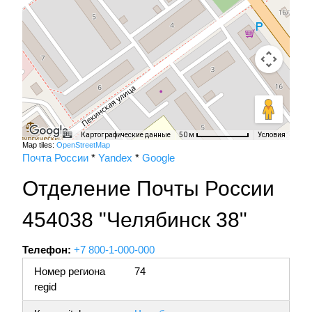
Картографические данные
Условия
50 м
Map tiles:
OpenStreetMap
Почта России
*
Yandex
*
Google
Отделение Почты России
454038 "Челябинск 38"
Телефон:
+7 800-1-000-000
Номер региона
74
regid