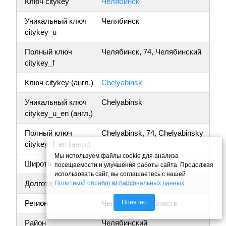
Ключ citykey
Челябинск
Уникальный ключ
Челябинск
citykey_u
Полный ключ
Челябинск, 74, Челябинский
citykey_f
Ключ citykey (англ.)
Chelyabinsk
Уникальный ключ
Chelyabinsk
citykey_u_en (англ.)
Полный ключ
Chelyabinsk, 74, Chelyabinsky
citykey_f_en (англ.)
Мы используем файлы cookie для анализа
Широта
55.152948
посещаемости и улучшения работы сайта. Продолжая
использовать сайт, вы соглашаетесь с нашей
Долгота
61.385459
Политикой обработки персональных данных
.
Понятно
Регион
Челябинская область
Район
Челябинский