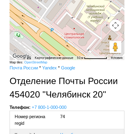
Картографические данные
Условия
50 м
Map tiles:
OpenStreetMap
Почта России
*
Yandex
*
Google
Отделение Почты России
454020 "Челябинск 20"
Телефон:
+7 800-1-000-000
Номер региона
74
regid