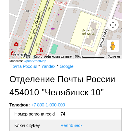
Картографические данные
Условия
50 м
Map tiles:
OpenStreetMap
Почта России
*
Yandex
*
Google
Отделение Почты России
454010 "Челябинск 10"
Телефон:
+7 800-1-000-000
Номер региона regid
74
Ключ citykey
Челябинск