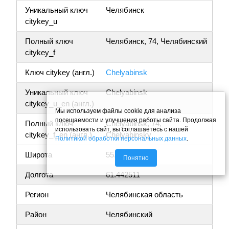
Уникальный ключ
Челябинск
citykey_u
Полный ключ
Челябинск, 74, Челябинский
citykey_f
Ключ citykey (англ.)
Chelyabinsk
Уникальный ключ
Chelyabinsk
citykey_u_en (англ.)
Мы используем файлы cookie для анализа
посещаемости и улучшения работы сайта. Продолжая
Полный ключ
Chelyabinsk, 74,
использовать сайт, вы соглашаетесь с нашей
citykey_f_en (англ.)
Chelyabinsky
Политикой обработки персональных данных
.
Широта
55.140965
Понятно
Долгота
61.442511
Регион
Челябинская область
Район
Челябинский