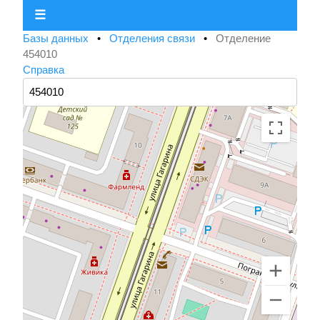
☰
Базы данных
•
Отделения связи
•
Отделение
454010
Справка