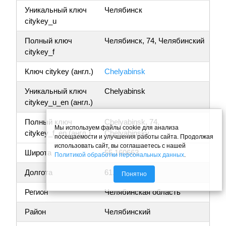
Уникальный ключ
Челябинск
citykey_u
Полный ключ
Челябинск, 74, Челябинский
citykey_f
Ключ citykey (англ.)
Chelyabinsk
Уникальный ключ
Chelyabinsk
citykey_u_en (англ.)
Полный ключ
Chelyabinsk, 74,
Мы используем файлы cookie для анализа
citykey_f_en (англ.)
Chelyabinsky
посещаемости и улучшения работы сайта. Продолжая
использовать сайт, вы соглашаетесь с нашей
Широта
55.160663
Политикой обработки персональных данных
.
Долгота
61.400559
Понятно
Регион
Челябинская область
Район
Челябинский