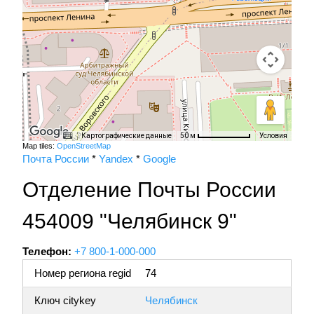
Картографические данные
Условия
50 м
Map tiles:
OpenStreetMap
Почта России
*
Yandex
*
Google
Отделение Почты России
454009 "Челябинск 9"
Телефон:
+7 800-1-000-000
Номер региона regid
74
Ключ citykey
Челябинск