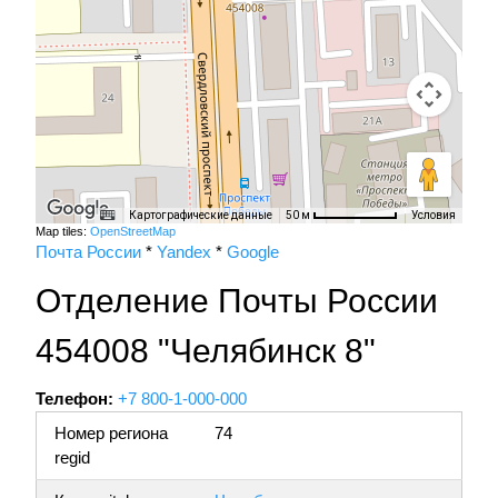
Картографические данные
Условия
50 м
Map tiles:
OpenStreetMap
Почта России
*
Yandex
*
Google
Отделение Почты России
454008 "Челябинск 8"
Телефон:
+7 800-1-000-000
Номер региона
74
regid