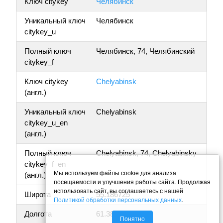
Ключ citykey
Челябинск
Уникальный ключ
Челябинск
citykey_u
Полный ключ
Челябинск, 74, Челябинский
citykey_f
Ключ citykey
Chelyabinsk
(англ.)
Уникальный ключ
Chelyabinsk
citykey_u_en
(англ.)
Полный ключ
Chelyabinsk, 74, Chelyabinsky
citykey_f_en
Мы используем файлы cookie для анализа
(англ.)
посещаемости и улучшения работы сайта. Продолжая
использовать сайт, вы соглашаетесь с нашей
Широта
55.186725
Политикой обработки персональных данных
.
Долгота
61.387139
Понятно