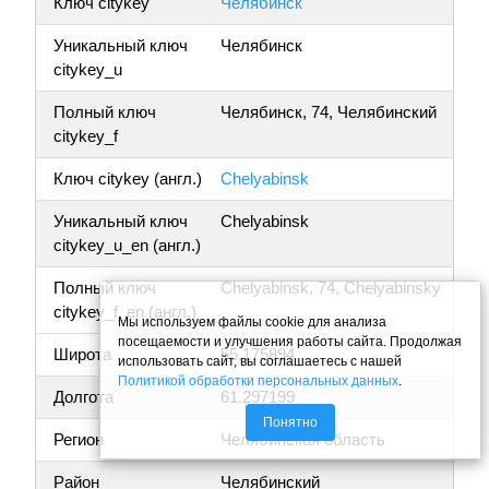
Ключ citykey
Челябинск
Уникальный ключ
Челябинск
citykey_u
Полный ключ
Челябинск, 74, Челябинский
citykey_f
Ключ citykey (англ.)
Chelyabinsk
Уникальный ключ
Chelyabinsk
citykey_u_en (англ.)
Полный ключ
Chelyabinsk, 74, Chelyabinsky
citykey_f_en (англ.)
Мы используем файлы cookie для анализа
посещаемости и улучшения работы сайта. Продолжая
Широта
55.175894
использовать сайт, вы соглашаетесь с нашей
Политикой обработки персональных данных
.
Долгота
61.297199
Понятно
Регион
Челябинская область
Район
Челябинский