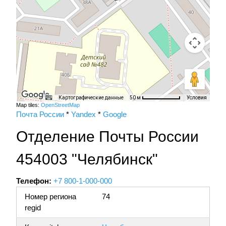
Картографические данные
Условия
50 м
Map tiles:
OpenStreetMap
Почта России
*
Yandex
*
Google
Отделение Почты России
454003 "Челябинск"
Телефон:
+7 800-1-000-000
Номер региона
74
regid