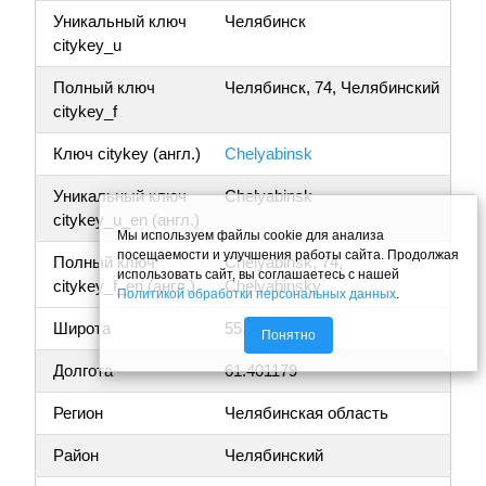
Уникальный ключ
Челябинск
citykey_u
Полный ключ
Челябинск, 74, Челябинский
citykey_f
Ключ citykey (англ.)
Chelyabinsk
Уникальный ключ
Chelyabinsk
citykey_u_en (англ.)
Мы используем файлы cookie для анализа
посещаемости и улучшения работы сайта. Продолжая
Полный ключ
Chelyabinsk, 74,
использовать сайт, вы соглашаетесь с нашей
citykey_f_en (англ.)
Chelyabinsky
Политикой обработки персональных данных
.
Широта
55.162294
Понятно
Долгота
61.401179
Регион
Челябинская область
Район
Челябинский