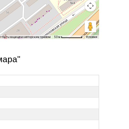
ет быть защищено авторским правом
Условия
50 м
мара"