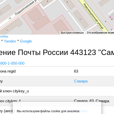
Быстрые клавиши
Это изображение мож
eetMap
и
*
Yandex
*
Google
ение Почты России 443123 "Са
 800-1-000-000
она regid
63
ey
Самара
 ключ citykey_u
ч citykey_f
Самара, 63, Самара
y (англ.)
Samara
Мы используем файлы cookie для анализа