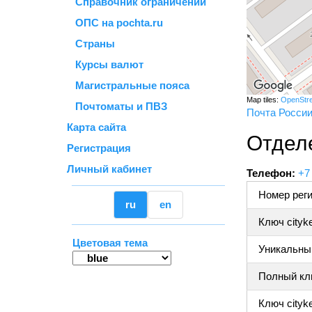
Справочник ограничений
ОПС на pochta.ru
Страны
Курсы валют
Магистральные пояса
Map tiles:
OpenStr
Почтоматы и ПВЗ
Почта Росси
Карта сайта
Отдел
Регистрация
Личный кабинет
Телефон:
+7
Номер реги
ru
en
Ключ cityk
Цветовая тема
Уникальный
Полный клю
Ключ cityke