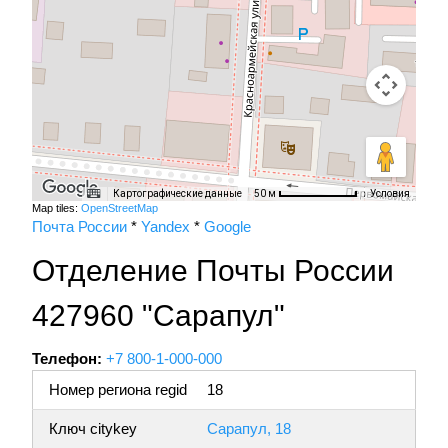
Картографические данные
Условия
50 м
Map tiles:
OpenStreetMap
Почта России
*
Yandex
*
Google
Отделение Почты России
427960 "Сарапул"
Телефон:
+7 800-1-000-000
Номер региона regid
18
Ключ citykey
Сарапул, 18