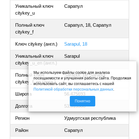
Уникальный ключ
Сарапул
citykey_u
Полный ключ
Сарапул, 18, Сарапул
citykey_f
Ключ citykey (англ.)
Sarapul, 18
Уникальный ключ
Sarapul
citykey_u_en (англ.)
Мы используем файлы cookie для анализа
Полный ключ
Sarapul, 18, Sarapul
посещаемости и улучшения работы сайта. Продолжая
citykey_f_en (англ.)
использовать сайт, вы соглашаетесь с нашей
Политикой обработки персональных данных
.
Широта
56.475693
Понятно
Долгота
53.813308
Регион
Удмуртская республика
Район
Сарапул