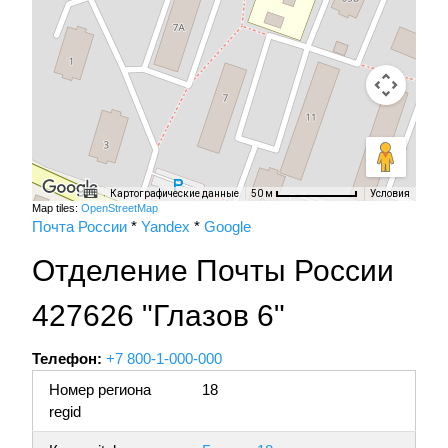
Картографические данные
Условия
50 м
Map tiles:
OpenStreetMap
Почта России
*
Yandex
*
Google
Отделение Почты России
427626 "Глазов 6"
Телефон:
+7 800-1-000-000
Номер региона
18
regid