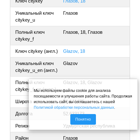
Ключ citykey
Глазов, 18
Уникальный ключ
Глазов
citykey_u
Полный ключ
Глазов, 18, Глазов
citykey_f
Ключ citykey (англ.)
Glazov, 18
Уникальный ключ
Glazov
citykey_u_en (англ.)
Полный ключ
Glazov, 18, Glazov
citykey_f_en (англ.)
Мы используем файлы cookie для анализа
посещаемости и улучшения работы сайта. Продолжая
Широта
58.141475
использовать сайт, вы соглашаетесь с нашей
Политикой обработки персональных данных
.
Долгота
52.633173
Понятно
Регион
Удмуртская республика
Район
Глазов