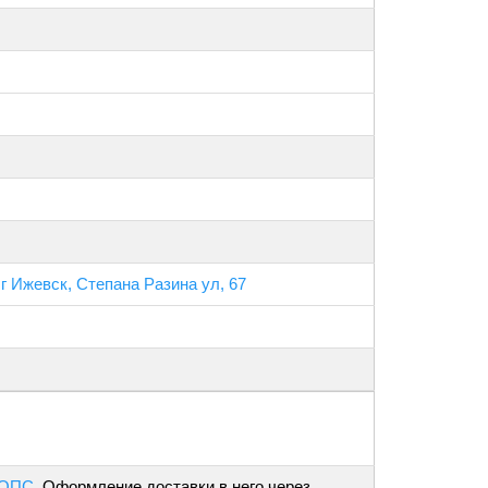
г Ижевск, Степана Разина ул, 67
 ОПС
. Оформление доставки в него через