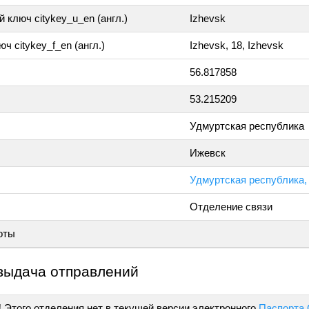
 ключ citykey_u_en (англ.)
Izhevsk
ч citykey_f_en (англ.)
Izhevsk, 18, Izhevsk
56.817858
53.215209
Удмуртская республика
Ижевск
Удмуртская республика, 
Отделение связи
оты
выдача отправлений
!
Этого отделения нет в текущей версии электронного
Паспорта