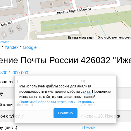
Быстрые клавиши
Это изображение може
eetMap
и
*
Yandex
*
Google
ение Почты России 426032 "Иже
 800-1-000-000
она regid
18
Мы используем файлы cookie для анализа
посещаемости и улучшения работы сайта. Продолжая
ey
Ижевск
использовать сайт, вы соглашаетесь с нашей
Политикой обработки персональных данных
.
 ключ citykey_u
Ижевск
Понятно
ч citykey_f
Ижевск, 18, Ижевск
y (англ.)
Izhevsk