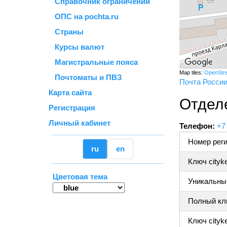
Справочник ограничений
ОПС на pochta.ru
Страны
Курсы валют
Магистральные пояса
Map tiles:
OpenStr
Почтоматы и ПВЗ
Почта Росси
Карта сайта
Отдел
Регистрация
Личный кабинет
Телефон:
+7
Номер реги
ru
en
Ключ cityk
Цветовая тема
Уникальный
Полный клю
Ключ cityke