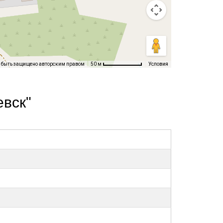
т быть защищено авторским правом
Условия
50 м
вск"