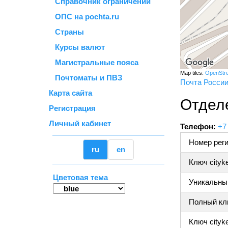
Справочник ограничений
ОПС на pochta.ru
Страны
Курсы валют
Магистральные пояса
Map tiles:
OpenStr
Почтоматы и ПВЗ
Почта Росси
Карта сайта
Отдел
Регистрация
Личный кабинет
Телефон:
+7
Номер реги
ru
en
Ключ cityk
Цветовая тема
Уникальный
Полный клю
Ключ cityke