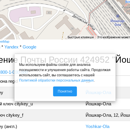
Быстрые клавиши
Это изображение може
eetMap
и
*
Yandex
*
Google
ение Почты России 424952 "Й
Мы используем файлы cookie для анализа
посещаемости и улучшения работы сайта. Продолжая
 800-1-000-000
использовать сайт, вы соглашаетесь с нашей
Политикой обработки персональных данных
.
она regid
12
Понятно
ey
Йошкар-Ола
 ключ citykey_u
Йошкар-Ола
ч citykey_f
Йошкар-Ола, 12, Йош
y (англ.)
Yoshkar-Ola