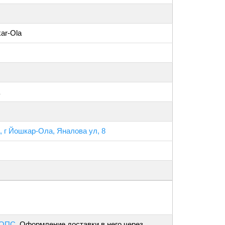
kar-Ola
 г Йошкар-Ола, Яналова ул, 8
 ОПС
. Оформление доставки в него через