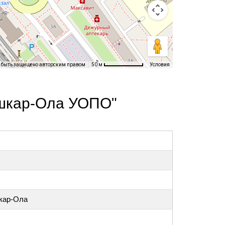
т быть защищено авторским правом
Условия
50 м
ошкар-Ола УОПО"
кар-Ола