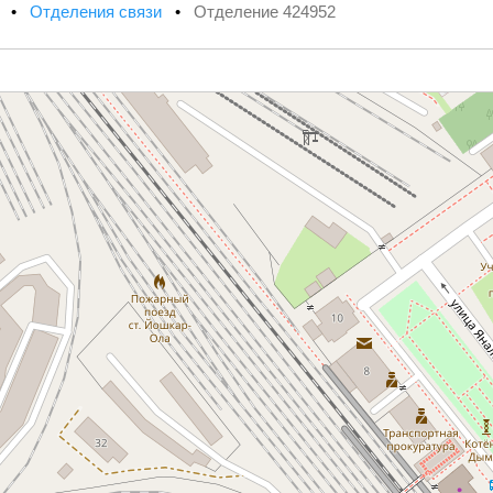
х
•
Отделения связи
•
Отделение 424952