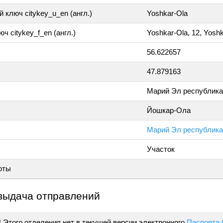
 ключ citykey_u_en (англ.)
Yoshkar-Ola
ч citykey_f_en (англ.)
Yoshkar-Ola, 12, Yosh
56.622657
47.879163
Марий Эл республика
Йошкар-Ола
Марий Эл республика,
Участок
оты
выдача отправлений
!
Этого отделения нет в текущей версии электронного
Паспорта