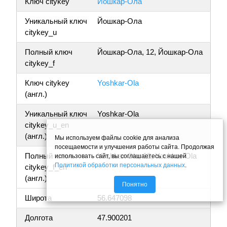
Ключ citykey
Йошкар-Ола
Уникальный ключ
Йошкар-Ола
citykey_u
Полный ключ
Йошкар-Ола, 12, Йошкар-Ола
citykey_f
Ключ citykey
Yoshkar-Ola
(англ.)
Уникальный ключ
Yoshkar-Ola
citykey_u_en
(англ.)
Мы используем файлы cookie для анализа
посещаемости и улучшения работы сайта. Продолжая
Полный ключ
Yoshkar-Ola, 12, Yoshkar-Ola
использовать сайт, вы соглашаетесь с нашей
Политикой обработки персональных данных
.
citykey_f_en
(англ.)
Понятно
Широта
56.647098
Долгота
47.900201