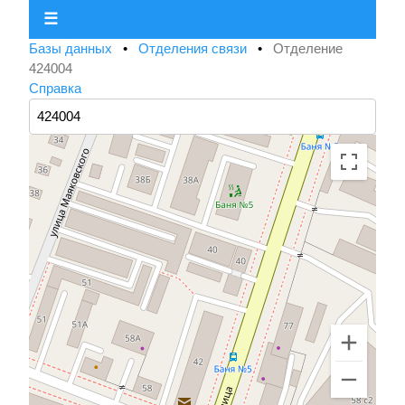
☰
Базы данных
•
Отделения связи
•
Отделение
424004
Справка