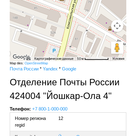
Картографические данные
Условия
50 м
Map tiles:
OpenStreetMap
Почта России
*
Yandex
*
Google
Отделение Почты России
424004 "Йошкар-Ола 4"
Телефон:
+7 800-1-000-000
Номер региона
12
regid