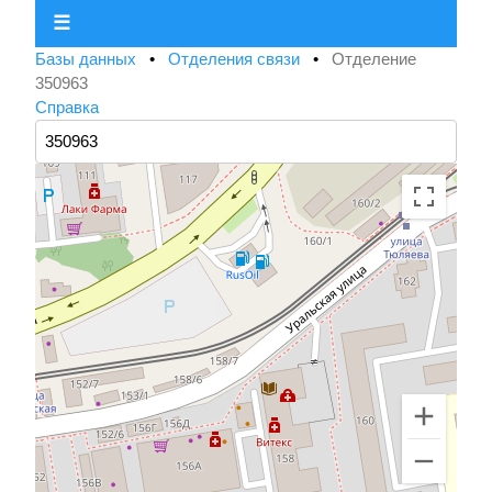
☰
Базы данных
•
Отделения связи
•
Отделение
350963
Справка