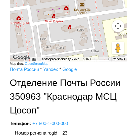
Картографические данные
Условия
50 м
Map tiles:
OpenStreetMap
Почта России
*
Yandex
*
Google
Отделение Почты России
350963 "Краснодар МСЦ
Цосоп"
Телефон:
+7 800-1-000-000
Номер региона regid
23