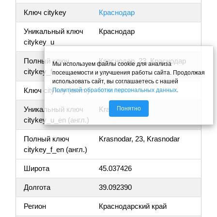
Ключ citykey
Краснодар
Уникальный ключ
Краснодар
citykey_u
Полный ключ
Краснодар, 23, Краснодар
Мы используем файлы cookie для анализа
citykey_f
посещаемости и улучшения работы сайта. Продолжая
использовать сайт, вы соглашаетесь с нашей
Ключ citykey (англ.)
Krasnodar
Политикой обработки персональных данных
.
Понятно
Уникальный ключ
Krasnodar
citykey_u_en (англ.)
Полный ключ
Krasnodar, 23, Krasnodar
citykey_f_en (англ.)
Широта
45.037426
Долгота
39.092390
Регион
Краснодарский край