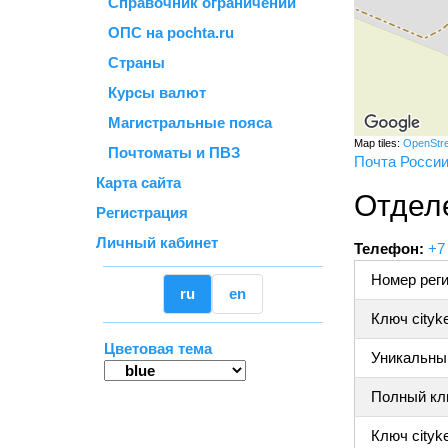
Справочник ограничений
ОПС на pochta.ru
Страны
Курсы валют
Магистральные пояса
Map tiles:
OpenStr
Почтоматы и ПВЗ
Почта Росси
Карта сайта
Отдел
Регистрация
Личный кабинет
Телефон:
+7
Номер реги
ru
en
Ключ cityk
Цветовая тема
Уникальный
Полный клю
Ключ cityke