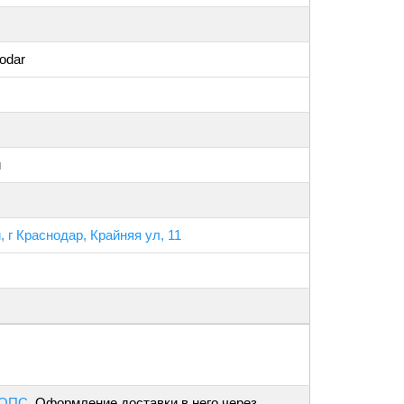
nodar
й
 г Краснодар, Крайняя ул, 11
 ОПС
. Оформление доставки в него через