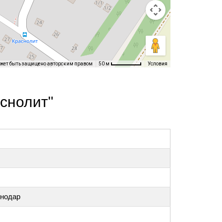
ожет быть защищено авторским правом
Условия
50 м
снолит"
снодар