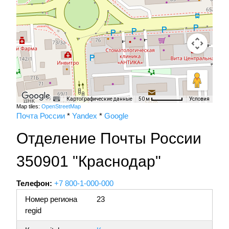
Картографические данные
Условия
50 м
Map tiles:
OpenStreetMap
Почта России
*
Yandex
*
Google
Отделение Почты России
350901 "Краснодар"
Телефон:
+7 800-1-000-000
Номер региона
23
regid