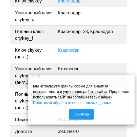
Ключ citykey
Краснодар
Уникальный ключ
Краснодар
citykey_u
Полный ключ
Краснодар, 23, Краснодар
citykey_f
Ключ citykey
Krasnodar
(англ.)
Уникальный ключ
Krasnodar
citykey_u_en
(англ.)
Мы используем файлы cookie для анализа
посещаемости и улучшения работы сайта. Продолжая
Полный ключ
Krasnodar, 23, Krasnodar
использовать сайт, вы соглашаетесь с нашей
citykey_f_en
Политикой обработки персональных данных
.
(англ.)
Понятно
Широта
45.056301
Долгота
39.018010