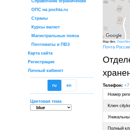
Справочник ограничений
ОПС на pochta.ru
Страны
Курсы валют
Магистральные пояса
Map tiles:
OpenStr
Почтоматы и ПВЗ
Почта Росси
Карта сайта
Отдел
Регистрация
Личный кабинет
хране
ru
en
Телефон:
+7
Номер реги
Цветовая тема
Ключ cityk
Уникальный
Полный клю