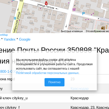
Быстрые клавиши
Это изображение м
eetMap
и
*
Yandex
*
Google
ение Почты России 350898 "Кр
ния нерозданных ПО"
Мы используем файлы cookie для анализа
посещаемости и улучшения работы сайта. Продолжая
использовать сайт, вы соглашаетесь с нашей
 800-1-000-000
Политикой обработки персональных данных
.
она regid
23
Понятно
ey
Краснодар
 ключ citykey_u
Краснодар
ч citykey_f
Краснодар, 23, Красно