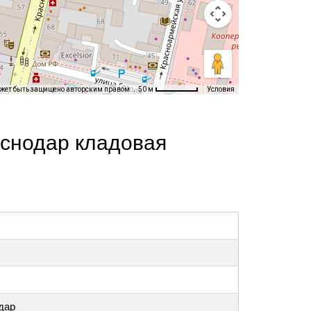
ожет быть защищено авторским правом
Условия
50 м
аснодар кладовая
дар