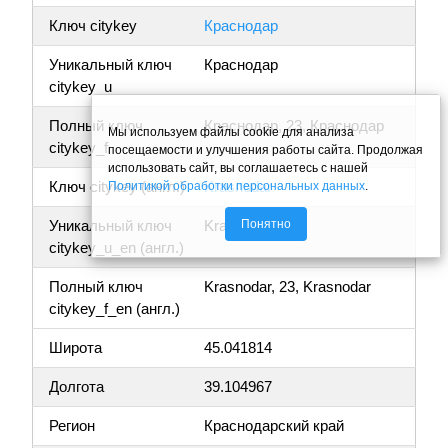
Ключ citykey
Краснодар
Уникальный ключ
Краснодар
citykey_u
Полный ключ
Краснодар, 23, Краснодар
Мы используем файлы cookie для анализа
citykey_f
посещаемости и улучшения работы сайта. Продолжая
использовать сайт, вы соглашаетесь с нашей
Ключ citykey (англ.)
Krasnodar
Политикой обработки персональных данных
.
Понятно
Уникальный ключ
Krasnodar
citykey_u_en (англ.)
Полный ключ
Krasnodar, 23, Krasnodar
citykey_f_en (англ.)
Широта
45.041814
Долгота
39.104967
Регион
Краснодарский край